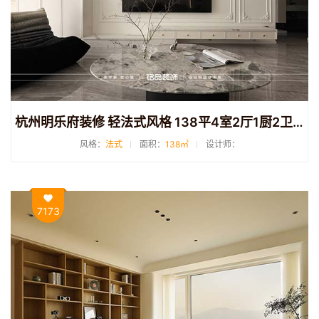
杭州明乐府装修 轻法式风格 138平4室2厅1厨2卫装修
风格：
法式
面积：
138㎡
设计师：
7173