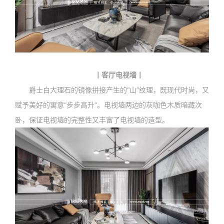
丨客厅电视墙丨
爵士白大理石的镜像拼接产生的“山”纹理，既现代时尚，又
赋予美好的寓意“步步高升”。电视墙两边的灰咖色木质暗藏次
卧，保证电视墙的完整性又丰富了电视墙的造型。