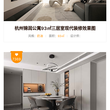
杭州锦润公寓93㎡三居室现代装修效果图
风格：
奶油
面积：
93㎡
设计师：
7369