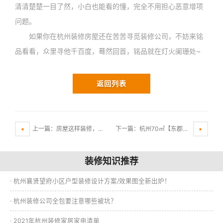
清清楚楚一目了然，小白也能看的懂，完全不用担心恶意增项
问题。
如果你在杭州装修房屋还在苦苦寻觅装修公司，不妨来铭
品看看，众里寻他千百度，蓦然回首，铭品就在灯火阑珊处~
返回列表
上一篇：房屋这样装修，高档大气上档次，杭州装修案例讲解
下一篇：杭州70㎡【东郡之星】北欧轻奢装修风格案例效果图分析
装修知识推荐
· 杭州襄贤望府小区户型装修设计方案/效果图全新出炉！
· 杭州装修公司全包要注意哪些被坑？
· 2021年杭州装修家居家电清单