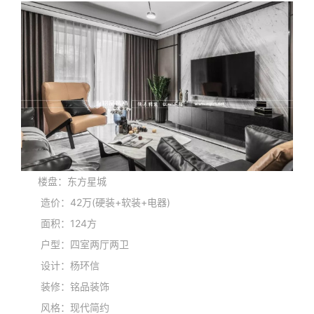
楼盘：东方星城
造价：42万(硬装+软装+电器)
面积：124方
户型：四室两厅两卫
设计：杨环信
装修：铭品装饰
风格：现代简约