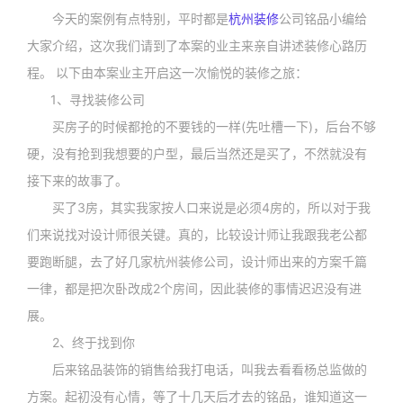
今天的案例有点特别，平时都是
杭州装修
公司铭品小编给
大家介绍，这次我们请到了本案的业主来亲自讲述装修心路历
程。 以下由本案业主开启这一次愉悦的装修之旅：
1、寻找装修公司
买房子的时候都抢的不要钱的一样(先吐槽一下)，后台不够
硬，没有抢到我想要的户型，最后当然还是买了，不然就没有
接下来的故事了。
买了3房，其实我家按人口来说是必须4房的，所以对于我
们来说找对设计师很关键。真的，比较设计师让我跟我老公都
要跑断腿，去了好几家杭州装修公司，设计师出来的方案千篇
一律，都是把次卧改成2个房间，因此装修的事情迟迟没有进
展。
2、终于找到你
后来铭品装饰的销售给我打电话，叫我去看看杨总监做的
方案。起初没有心情，等了十几天后才去的铭品，谁知道这一