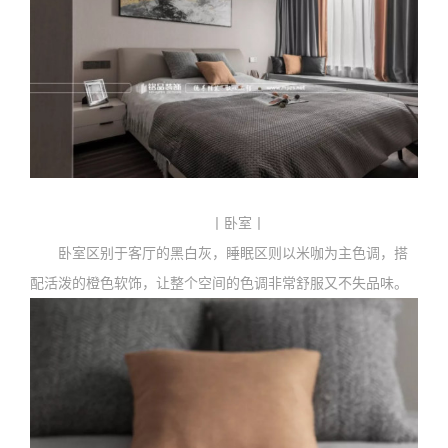
丨卧室丨
卧室区别于客厅的黑白灰，睡眠区则以米咖为主色调，搭
配活泼的橙色软饰，让整个空间的色调非常舒服又不失品味。