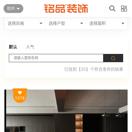
杭州
选择风格
选择户型
选择面积
默认
人气
已找到【35】个符合条件的结果
1378