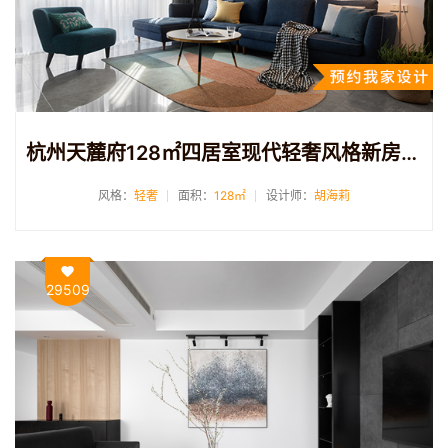
杭州天麓府128㎡四居室现代轻奢风格新房装修案例
风格：
轻奢
面积：
128㎡
设计师：
胡海莉
29509