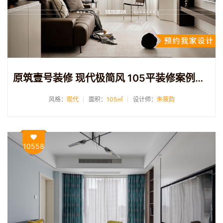
原筑壹号装修 现代极简风 105平装修案例分享
风格：
现代
面积：
105㎡
设计师：
朱筱韵
10558