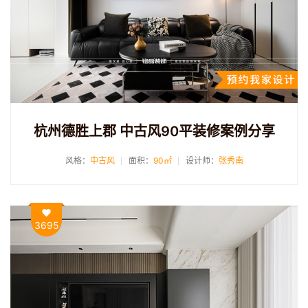
杭州德胜上郡 中古风90平装修案例分享
风格：
中古风
面积：
90㎡
设计师：
张秀南
3695