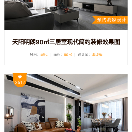
天阳明朗90㎡三居室现代简约装修效果图
风格：
现代
面积：
90㎡
设计师：
潘玲娟
3512