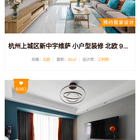
杭州上城区新中宇维萨 小户型装修 北欧 90方
风格：
北欧
面积：
90㎡
设计师：
江利明
6062