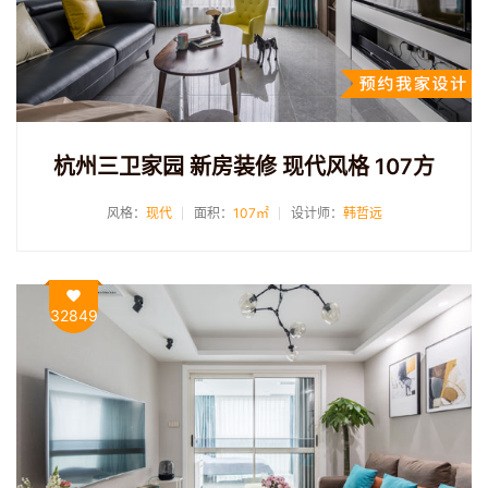
杭州三卫家园 新房装修 现代风格 107方
风格：
现代
面积：
107㎡
设计师：
韩哲远
32849