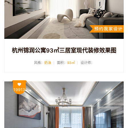
杭州锦润公寓93㎡三居室现代装修效果图
风格：
奶油
面积：
93㎡
设计师：
19913