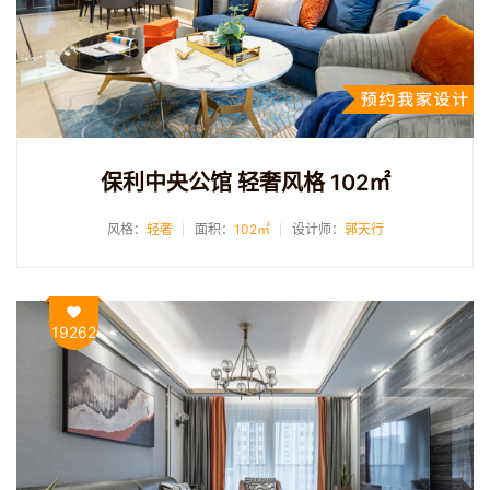
保利中央公馆 轻奢风格 102㎡
风格：
轻奢
面积：
102㎡
设计师：
郭天行
19262