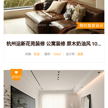
杭州运新花苑装修 公寓装修 原木奶油风 106平
风格：
奶油
面积：
106㎡
设计师：
施晨
30921