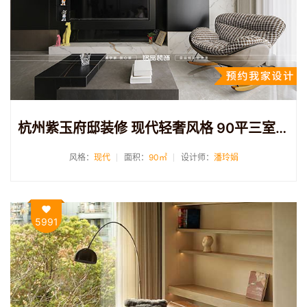
杭州紫玉府邸装修 现代轻奢风格 90平三室两卫一厨两厅装修案例
风格：
现代
面积：
90㎡
设计师：
潘玲娟
5991