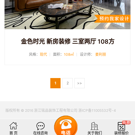
金色时光 新房装修 三室两厅 108方
风格：
现代
面积：
108㎡
设计师：
姜利丽
1
2
>>
版权所有 © 2016 浙江铭品装饰工程有限公司 浙ICP备11005532号-4
首 页
在线咨询
关于我们
装修报价