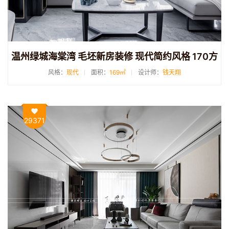
温州绿城海棠湾 毛坯新房装修 现代简约风格 170方
风格：
现代
面积：
169㎡
设计师：
钱天翔
29371