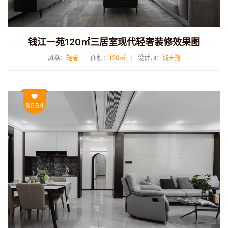
钱江一苑120㎡三居室现代轻奢装修效果图
风格：
轻奢
面积：
120㎡
设计师：
钱天翔
8634