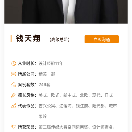
钱天翔
【高级总监】
立即沟通
从业时长：
设计经验11年
所属公司：
精美一部
案例套数：
246套
擅长风格：
美式、欧式、新中式、北欧、现代、日式
代表作品：
吉兴公寓、江语海、钱江府、阳光郡、城市
果岭
所获荣誉：
第三届传媒大赛空间运用奖、设计师提名、