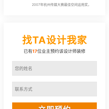
2007年杭州传媒大赛最佳空间运用奖，
2008年杭州市传媒赛最佳色彩运用奖，
2009年杭州市最佳室内设计奖，2010年杭
州市首届室内设计互动传媒大赛金巢奖
找TA设计我家
设计理念：
设计最高境界就是无设计，凭借对生活的理
解和对业主的充分了解将设计理念不露声色
已有
17
位业主预约该设计师装修
的融入设计中。