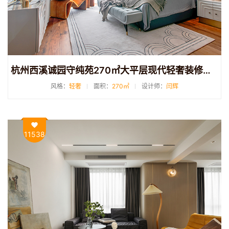
杭州西溪诚园守纯苑270㎡大平层现代轻奢装修效果图
风格：
轻奢
面积：
270㎡
设计师：
闫辉
11538