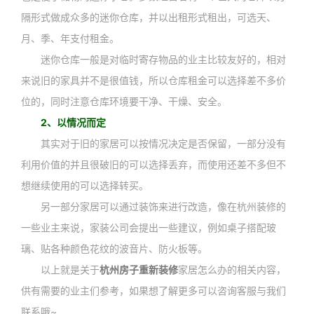
隔形式做成众多的迷你仓库，并以出租形式租出，可选天、
月、季、年支付租金。
迷你仓库一般是对临时寄存物品的业主比较友好的，相对
来说旧的家具并不是很值钱，所以仓库租金可以选择差不多价
位的，同时注意仓库环境要干净、干燥、安全。
2、以情况而定
其实对于旧的家居可以按情况决定是否保留，一部分没有
利用价值的并且很破旧的可以选择丢弃，而使用还差不多但不
想继续使用的可以选择转买。
另一部分家居可以通过装饰来进行改造，像在杭州装修的
一些业主来说，家装公司会提出一些建议，例如桌子搭配玻
璃、贴各种颜色花纹的波音片、防火板等。
以上就是关于
杭州房子重新装修
家居怎么办的相关内容，
供有需要的业主们参考，如果想了解更多可以咨询客服与我们
联系哦~