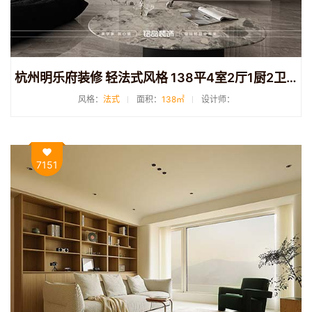
杭州明乐府装修 轻法式风格 138平4室2厅1厨2卫装修
风格：
法式
面积：
138㎡
设计师：
7151