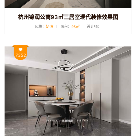
杭州锦润公寓93㎡三居室现代装修效果图
风格：
奶油
面积：
93㎡
设计师：
7352