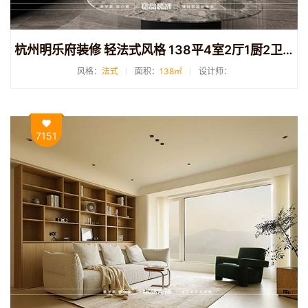
杭州明乐府装修 轻法式风格 138平4室2厅1厨2卫装修
风格：
法式
面积：
138㎡
设计师：
7151