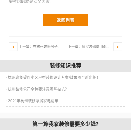
要考虑的就是安全因素。
返回列表
上一篇：在杭州装修房子为什么越来越多的业主选择全屋整装？
下一篇：房屋装修费用都包括什么？如何控制装修预算？
装修知识推荐
· 杭州襄贤望府小区户型装修设计方案/效果图全新出炉！
· 杭州装修公司全包要注意哪些被坑？
· 2021年杭州装修家居家电清单
算一算我家装修需要多少钱?