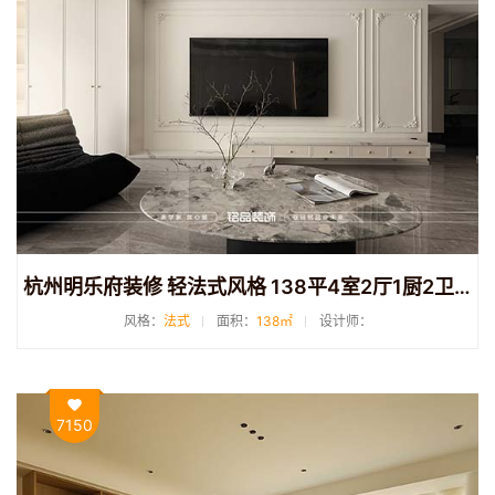
杭州明乐府装修 轻法式风格 138平4室2厅1厨2卫装修
风格：
法式
面积：
138㎡
设计师：
7150