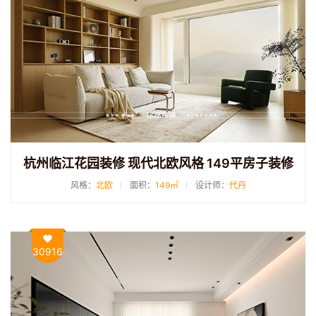
杭州临江花园装修 现代北欧风格 149平房子装修
风格：
北欧
面积：
149㎡
设计师：
代丹
30916