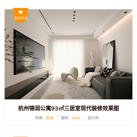
30916
杭州锦润公寓93㎡三居室现代装修效果图
风格：
奶油
面积：
93㎡
设计师：