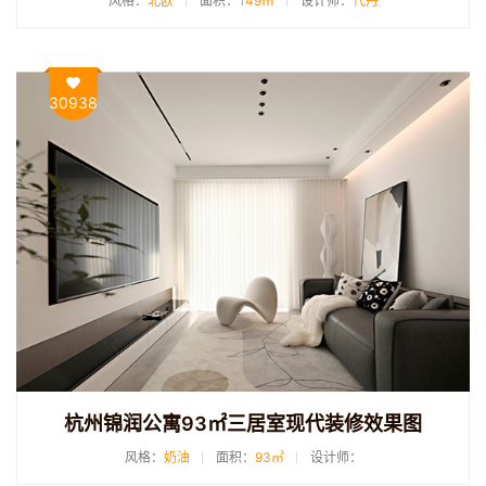
风格：
北欧
面积：
149㎡
设计师：
代丹
30938
杭州锦润公寓93㎡三居室现代装修效果图
风格：
奶油
面积：
93㎡
设计师：