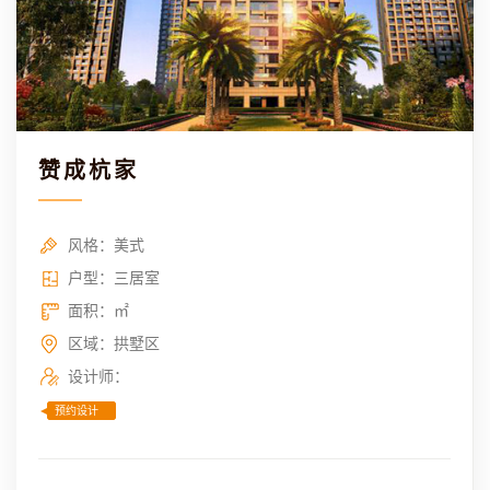
赞成杭家
风格：美式
户型：三居室
面积：㎡
区域：拱墅区
设计师：
预约设计