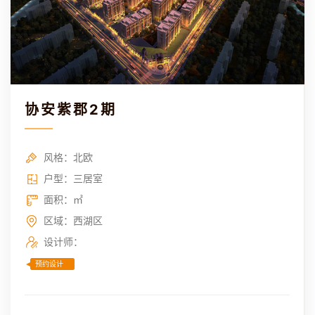
协安紫郡2期
风格：北欧
户型：三居室
面积：㎡
区域：西湖区
设计师：
预约设计