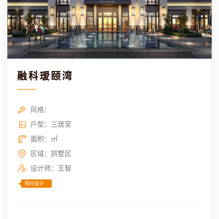
融科瑷颐湾
风格：
户型：三居室
面积：㎡
区域：拱墅区
设计师：王智
预约设计