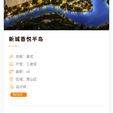
新城香悦半岛
风格：美式
户型：三居室
面积：㎡
区域：萧山区
设计师：
预约设计