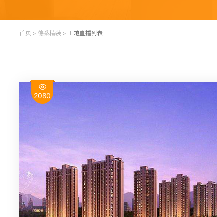
首页
>
德系精装
>
工地直播列表
2080