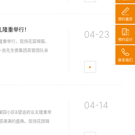
预约量房
礼隆重举行！
04-23
预约设计
中隆重举行，现场花篮锦簇、
一良先生携集团高管团队亲
联系我们
04-14
为馨园小区&望运府业主隆重举
感满满的盛典。现场花团锦