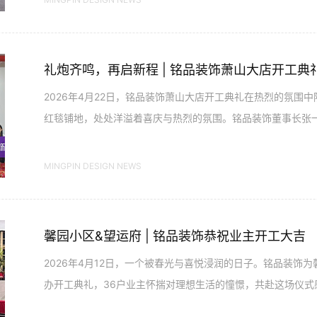
礼炮齐鸣，再启新程 | 铭品装饰萧山大店开工典
2026年4月22日，铭品装饰萧山大店开工典礼在热烈的氛围
红毯铺地，处处洋溢着喜庆与热烈的氛围。铭品装饰董事长张
临现场，与萧山大店全体...
MINGPIN DESIGN NEWS
馨园小区&望运府 | 铭品装饰恭祝业主开工大吉
2026年4月12日，一个被春光与喜悦浸润的日子。铭品装饰
办开工典礼，36户业主怀揣对理想生活的憧憬，共赴这场仪式
簇、笑语盈盈，红...