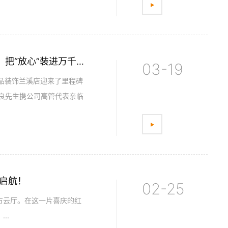
焕新升级，盛装起航！铭品装饰兰溪店盛大开业，把“放心”装进万千家庭！
03-19
铭品装饰兰溪店迎来了里程碑
良先生携公司高管代表亲临
情启航！
02-25
方云厅。在这一片喜庆的红
..