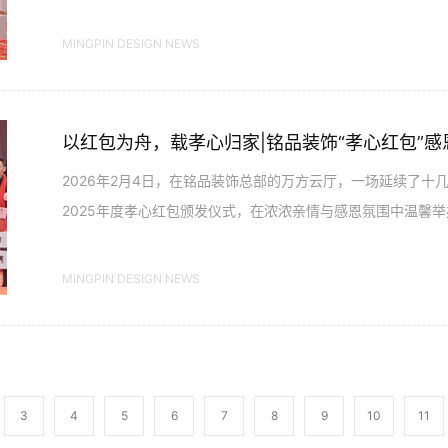
MINGPIN DESIGN NEWS
以红包为舟，载孝心归家|铭品装饰“孝心红包”
2026年2月4日，在铭品装饰总部的万方云厅，一场延续了十
2025年度孝心红包颁发仪式，在浓浓亲情与感恩氛围中温馨
员工父母，传承孝道...
MINGPIN DESIGN NEWS
3
4
5
6
7
8
9
10
11