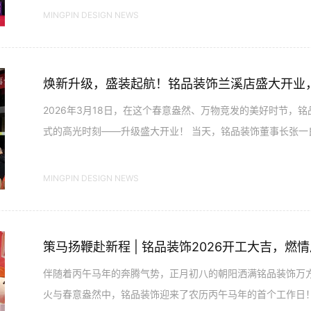
MINGPIN DESIGN NEWS
2026年3月18日，在这个春意盎然、万物竞发的美好时节，
式的高光时刻——升级盛大开业！ 当天，铭品装饰董事长张一
兰溪，与现场嘉宾、新老客户...
MINGPIN DESIGN NEWS
策马扬鞭赴新程 | 铭品装饰2026开工大吉，燃
伴随着丙午马年的奔腾气势，正月初八的朝阳洒满铭品装饰万
火与春意盎然中，铭品装饰迎来了农历丙午马年的首个工作日！.