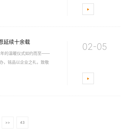
感恩延续十余载
02-05
几年的温暖仪式如约而至——
举办，铭品以企业之礼，致敬
>>
43