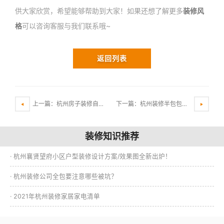
供大家欣赏，希望能够帮助到大家！如果还想了解更多
装修风
格
可以咨询客服与我们联系哦~
返回列表
上一篇：杭州房子装修自己装和找装修公司哪个好？
下一篇：杭州装修半包包括哪些内容？
装修知识推荐
· 杭州襄贤望府小区户型装修设计方案/效果图全新出炉！
· 杭州装修公司全包要注意哪些被坑？
· 2021年杭州装修家居家电清单