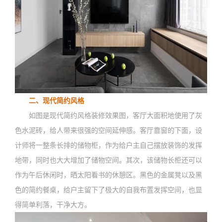
二、现代简约风格
如图是现代简约风格装修效果图，客厅大面积地使用了灰
色水泥砖，给人带来很强的空间延伸感。客厅靠窗的下面，设
计师将一整条长排的储物柜，作为给户主自己摆放装饰的发挥
地带，同时也大大增加了储物空间。其次，该储物长柜还可以
作为午后休闲时，晒太阳看书的休憩区。黑色的金属凳以及黑
色的简约餐桌，给户主留下了极大的自我布置发挥空间，也显
得简单利落，干净大方。