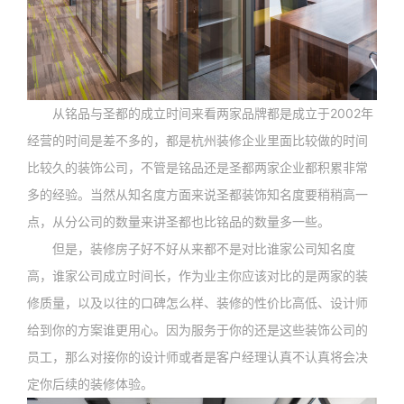
从铭品与圣都的成立时间来看两家品牌都是成立于2002年
经营的时间是差不多的，都是杭州装修企业里面比较做的时间
比较久的装饰公司，不管是铭品还是圣都两家企业都积累非常
多的经验。当然从知名度方面来说圣都装饰知名度要稍稍高一
点，从分公司的数量来讲圣都也比铭品的数量多一些。
但是，装修房子好不好从来都不是对比谁家公司知名度
高，谁家公司成立时间长，作为业主你应该对比的是两家的装
修质量，以及以往的口碑怎么样、装修的性价比高低、设计师
给到你的方案谁更用心。因为服务于你的还是这些装饰公司的
员工，那么对接你的设计师或者是客户经理认真不认真将会决
定你后续的装修体验。