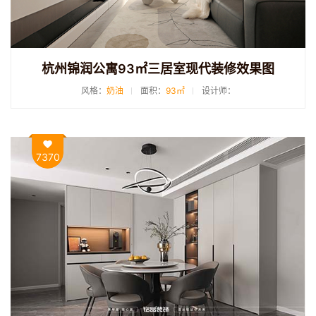
杭州锦润公寓93㎡三居室现代装修效果图
风格：
奶油
面积：
93㎡
设计师：
7370