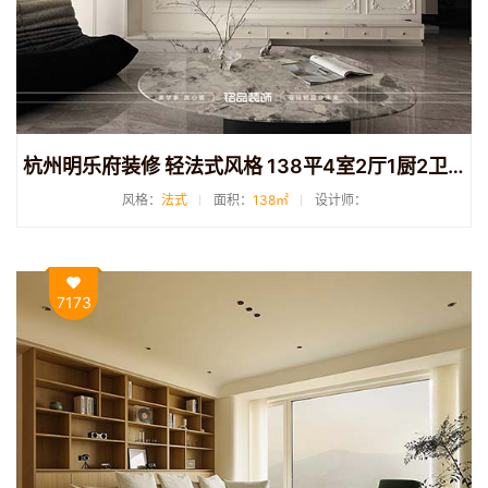
杭州明乐府装修 轻法式风格 138平4室2厅1厨2卫装修
风格：
法式
面积：
138㎡
设计师：
7173