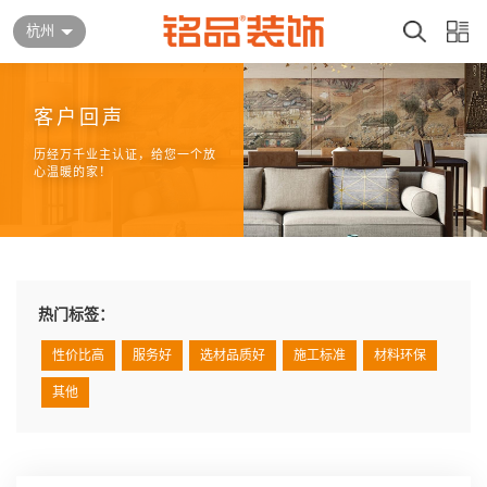
杭州
客户回声
历经万千业主认证，给您一个放
心温暖的家！
热门标签：
性价比高
服务好
选材品质好
施工标准
材料环保
其他