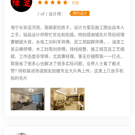
5分
/ ㎡ / 设计师：
预约设计
海宁长安运河苑，我娘家的房子，设计方案及施工图出自本人
之手，铭品设计师帮忙优化和衔接，特别感谢城东片项目经理
曹朝斌大哥、水电工刘利军师傅、泥工郑超群师傅，、油漆工
吴云峰师傅、木工封周剑师傅。排线规整、施工规范且工艺细
腻、工作态度非常棒，尤其曹经理，事无巨细帮我一一打点，
帮我省了很多心也解决了很多实际问题，业界人士看了都点
赞? 待软装进场请朋友拍摄专业大片再上传，这里上几张手机
拍的毛片