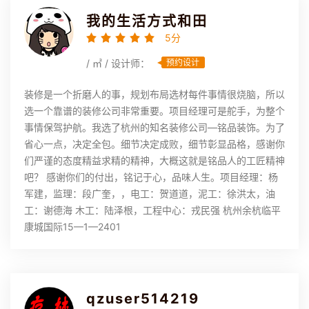
我的生活方式和田
5分
/ ㎡ / 设计师：
预约设计
装修是一个折磨人的事，规划布局选材每件事情很烧脑，所以
选一个靠谱的装修公司非常重要。项目经理可是舵手，为整个
事情保驾护航。我选了杭州的知名装修公司—铭品装饰。为了
省心一点，决定全包。细节决定成败，细节彰显品格，感谢你
们严谨的态度精益求精的精神，大概这就是铭品人的工匠精神
吧？ 感谢你们的付出，铭记于心，品味人生。项目经理：杨
军建，监理：段广奎，，电工：贺道道，泥工：徐洪太，油
工：谢德海 木工：陆泽根，工程中心：戎民强 杭州余杭临平
康城国际15—1—2401
qzuser514219