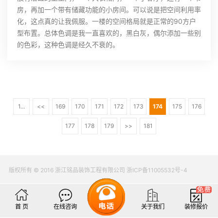
房，再加一个带有储藏功能的小房间。可以说是把空间利用率
化，这点真的让我佩服。一楼的空间格局就是正常的90方户
型布置。总体色调是我一直喜欢的，黑白灰，偶尔添加一些别
的色彩，这种色调是经久不衰的。
1...
<<
169
170
171
172
173
174
175
176
177
178
179
>>
181
版权所有 © 2016 浙江铭品装饰工程有限公司 浙ICP备11005532号-4
首 页
在线咨询
关于我们
装修报价