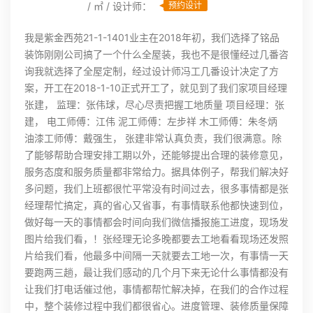
/ ㎡ / 设计师：
预约设计
我是紫金西苑21-1-1401业主在2018年初，我们选择了铭品
装饰刚刚公司搞了一个什么全屋装，我也不是很懂经过几番咨
询我就选择了全屋定制，经过设计师冯工几番设计决定了方
案，开工在2018-1-10正式开工了，就见到了我们家项目经理
张建， 监理：张伟球，尽心尽责把握工地质量 项目经理：张
建， 电工师傅：江伟 泥工师傅：左步祥 木工师傅：朱冬炳
油漆工师傅：戴强生， 张建非常认真负责，我们很满意。除
了能够帮助合理安排工期以外，还能够提出合理的装修意见，
服务态度和服务质量都非常给力。据具体例子，帮我们解决好
多问题，我们上班都很忙平常没有时间过去，很多事情都是张
经理帮忙搞定，真的省心又省事，有事情联系他都快速到位，
做好每一天的事情都会时间向我们微信播报施工进度，现场发
图片给我们看，！张经理无论多晚都要去工地看看现场还发照
片给我们看，他最多中间隔一天就要去工地一次，有事情一天
要跑两三趟，最让我们感动的几个月下来无论什么事情都没有
让我们打电话催过他，事情都帮忙解决掉，在我们的合作过程
中，整个装修过程中我们都很省心。进度管理、装修质量保障