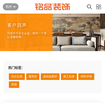
杭州
客户回声
历经万千业主认证，给您一个放
心温暖的家！
热门标签：
性价比高
服务好
选材品质好
施工标准
材料环保
其他