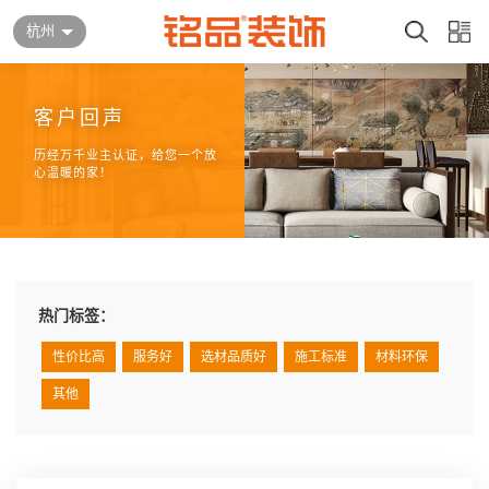
杭州
客户回声
历经万千业主认证，给您一个放
心温暖的家！
热门标签：
性价比高
服务好
选材品质好
施工标准
材料环保
其他