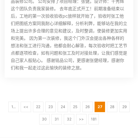
品装修公司。 公司安排了项目经理：张健。设计师：千秀辉
这个团队负责我家装修。 去年底正式开工！前期准备结束以
后，工地的第一次验收验收pc放样就开始了，验收时张工他
们把图纸方案同我耐心详细解释，分析利弊，能够站在我的立
场上提出许多合理的意见和建议，及时整调，使装修更加实用
和完美。 因为第一次装修，我这个门外汉会提出各种各样的
想法和张工进行沟通，他都会耐心解答，每次验收时把工艺节
点都逐项检查，如有问题和张工及时对接处理，让我们感觉是
自己家人般贴心。 感谢铭品公司，更感谢张健经理，感谢你
们和我一起走过这此愉快的装修之旅。
1...
<<
22
23
24
25
26
27
28
29
30
31
32
>>
181