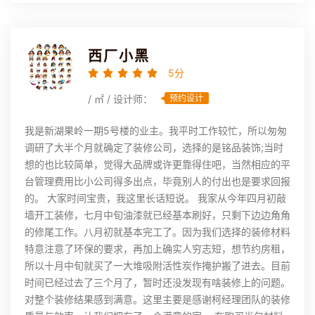
西厂小黑
5分
/ ㎡ / 设计师：
预约设计
我是新湖果岭一期5号楼的业主。我平时工作较忙，所以匆匆
调研了大半个月就确定了装修公司，选择的是铭品装饰;当时
想的也比较简单，觉得大品牌或许更靠得住吧，当然相应的平
台管理费用比小公司得多出点，毕竟别人的付出也是要求回报
的。 大家时间宝贵，我这里长话短说。 我家从今年四月初敲
墙开工装修，七月中旬油漆就已经基本刷好，只剩下边边角角
的修尾工作。八月初就基本完工了。因为我们选择的装修材料
特意注意了环保的要求，再加上确实人穷志短，想节约房租，
所以十月中旬就买了一大堆吸附活性炭作掩护搬了进去。目前
时间已经过去了三个月了，暂时还没发现有啥装修上的问题。
对整个装修结果感到满意。这里主要是感谢柯经理团队的装修