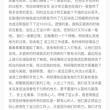
质量与效率，让我们拥有了一个满意的家。 在购买半包材料
的过程中，项目经理柯宝军 设计师王磊也给我们一家提供了
很多宝贵的意见，同时这位设计师王磊是个不错的议价高手，
在敲墙的时候就成功的帮我节约了几百块钱,订购橱柜的时候
也成功帮我砍下了近1000元。遗憾的是，我购买瓷砖的时候
实在着急，没拉上王设计师一起去。否则估计又可以省一笔
吧。 我们一家都记得，在晚春的一个个傍晚，柯经理从其他
地方赶过来，验收电工 泥工的工作成果。有时候柯经理自己
看着看着就皱起了眉头，急匆匆的给工人打电话，让他们回头
去改。买瓷砖的时候我买的不同砖的个数有点问题，最后阳台
上部分区域贴砖有了麻烦。柯经理经过深思熟虑后帮我修改了
阳台的贴砖方案，经过实践的检验，柯经理的修改方案兼顾了
功能与美观，值得称赞。 我们一家还记得七月流火的夏天，
油漆工师傅的辛苦工作，柯经理依旧是匆匆忙忙赶来检查验
收，频繁跑到我们家的工地。入住三个月后，我们在生活中基
本没发现油漆着色不匀称的地方，更不要提什么裂纹与脱落
了。 世上无难事，只怕有心人。啰嗦了这么多，我觉得我这
位项目经理和他所带的团队是一群有心的人，他们真正把自己
的心思用在了自己的工作上，正是因为他们的努力，我们才在