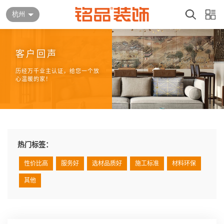
杭州
客户回声
历经万千业主认证，给您一个放
心温暖的家！
热门标签：
性价比高
服务好
选材品质好
施工标准
材料环保
其他