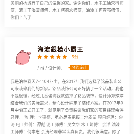
美丽的杭城有了自己的温馨的家。谢谢你们，水电工徐荣科师
傅，泥工王海清师傅，木工柯德宏师傅，油漆工柯春亮师傅，
你们辛苦了
海淀銀槍小霸王
5分
/ ㎡ / 设计师：
预约设计
我是泊林春天7-1104业主，在2017年我们选择了铭品装饰公
司来装修我们的新家。铭品装饰公司正好搞了一个活动，我也
不是很懂，经过几番咨询我就选择了铭品装饰，设计师郑婷婷
结合我们的实际需求，精心设计确定了装修方案。在2017年9
月中旬正式开工了，就见到了负责装饰我们家的项目经理余涛
经理。 监 理：李建德，尽心尽责把握工地质量 项目经理：余
涛 电工师傅：谭彪 泥工师傅：吴文华 木工师傅：余洋 油漆
工师傅：何本忠 余涛经理非常认真负责，我们很满意。除了