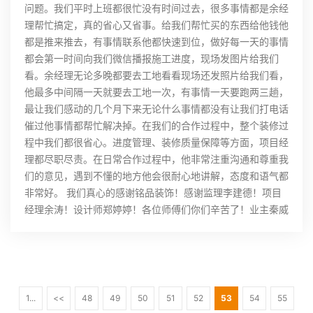
问题。我们平时上班都很忙没有时间过去，很多事情都是余经
理帮忙搞定，真的省心又省事。给我们帮忙买的东西给他钱他
都是推来推去，有事情联系他都快速到位，做好每一天的事情
都会第一时间向我们微信播报施工进度，现场发图片给我们
看。余经理无论多晚都要去工地看看现场还发照片给我们看，
他最多中间隔一天就要去工地一次，有事情一天要跑两三趟，
最让我们感动的几个月下来无论什么事情都没有让我们打电话
催过他事情都帮忙解决掉。在我们的合作过程中，整个装修过
程中我们都很省心。进度管理、装修质量保障等方面，项目经
理都尽职尽责。在日常合作过程中，他非常注重沟通和尊重我
们的意见，遇到不懂的地方他会很耐心地讲解，态度和语气都
非常好。 我们真心的感谢铭品装饰！感谢监理李建德！项目
经理余涛！设计师郑婷婷！各位师傅们你们辛苦了！业主秦威
1...
<<
48
49
50
51
52
53
54
55