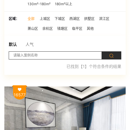
130m²-180m²
180m²以上
区域：
全部
上城区
下城区
西湖区
拱墅区
滨江区
萧山区
余杭区
钱塘区
临平区
其他
默认
人气
已找到【1】个符合条件的结果
16577