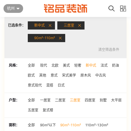
杭州
已选条件：
新中式
三居室
90m²-110m²
清空筛选条件
风格：
全部
现代
北欧
美式
轻奢
新中式
法式
奶油
欧式
其他
意式
宋式美学
原木风
中古风
意式现代
混搭
日式
户型：
全部
一居室
二居室
三居室
四居室
别墅
大平层
五居室
复式楼
面积：
全部
90m²以下
90m²-110m²
110m²-130m²