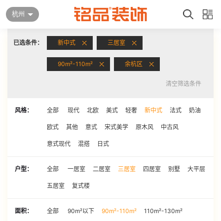
杭州
已选条件：
新中式
三居室
90m²-110m²
余杭区
清空筛选条件
风格：
全部
现代
北欧
美式
轻奢
新中式
法式
奶油
欧式
其他
意式
宋式美学
原木风
中古风
意式现代
混搭
日式
户型：
全部
一居室
二居室
三居室
四居室
别墅
大平层
五居室
复式楼
面积：
全部
90m²以下
90m²-110m²
110m²-130m²