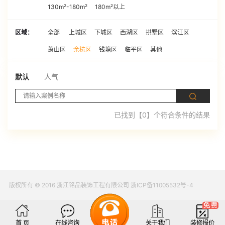
130m²-180m²
180m²以上
区域：
全部
上城区
下城区
西湖区
拱墅区
滨江区
萧山区
余杭区
钱塘区
临平区
其他
默认
人气
已找到【0】个符合条件的结果
版权所有 © 2016 浙江铭品装饰工程有限公司 浙ICP备11005532号-4
首 页
在线咨询
关于我们
装修报价