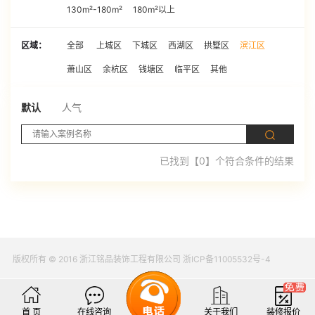
130m²-180m²
180m²以上
区域：
全部
上城区
下城区
西湖区
拱墅区
滨江区
萧山区
余杭区
钱塘区
临平区
其他
默认
人气
已找到【0】个符合条件的结果
版权所有 © 2016 浙江铭品装饰工程有限公司 浙ICP备11005532号-4
首 页
在线咨询
关于我们
装修报价