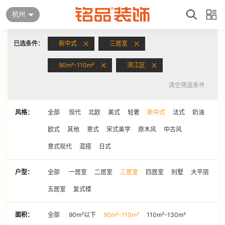
杭州
已选条件：
新中式
三居室
90m²-110m²
滨江区
清空筛选条件
风格：
全部
现代
北欧
美式
轻奢
新中式
法式
奶油
欧式
其他
意式
宋式美学
原木风
中古风
意式现代
混搭
日式
户型：
全部
一居室
二居室
三居室
四居室
别墅
大平层
五居室
复式楼
面积：
全部
90m²以下
90m²-110m²
110m²-130m²