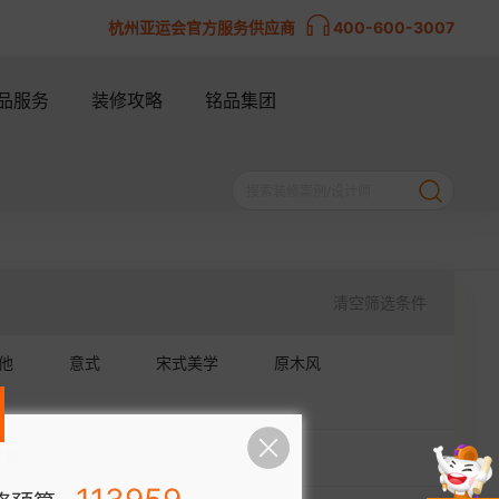
杭州亚运会官方服务供应商
400-600-3007
品服务
装修攻略
铭品集团
清空筛选条件
他
意式
宋式美学
原木风
式楼