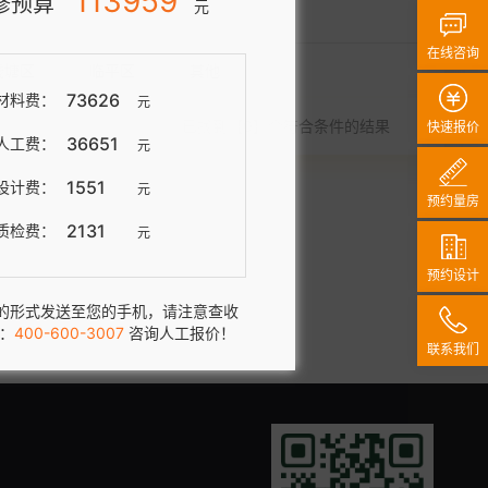
46234
修预算
元
在线咨询
钱塘区
临平区
其他
28184
材料费：
元
已找到【0】个符合条件的结果
快速报价
12677
人工费：
元
1606
设计费：
元
预约量房
3767
质检费：
元
预约设计
的形式发送至您的手机，请注意查收
：
400-600-3007
咨询人工报价！
联系我们