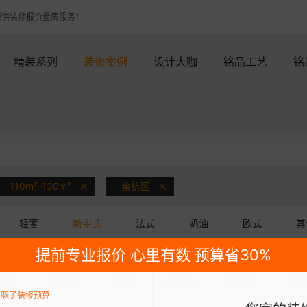
提供装修报价量房服务！
精装系列
装修案例
设计大咖
铭品工艺
铭
110m²-130m²
余杭区
轻奢
新中式
法式
奶油
欧式
其
日式
提前专业报价 心里有数 预算省30%
居室
四居室
别墅
大平层
五居室
复
获取了装修预算