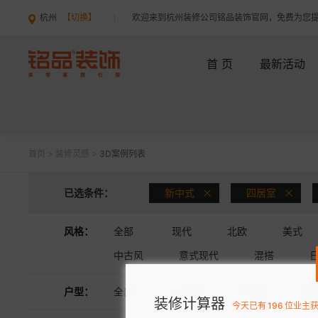
杭州
【切换】
欢迎来到杭州装修公司铭品装饰官网，免费为您
首 页
最新活动
首页
>
装修灵感
>
3D案例列表
已选条件：
新中式
四居室
风格：
全部
现代
北欧
美式
中古风
意式现代
混搭
户型：
全部
一居室
二居室
三
装修计算器
今天已有
196
位业主