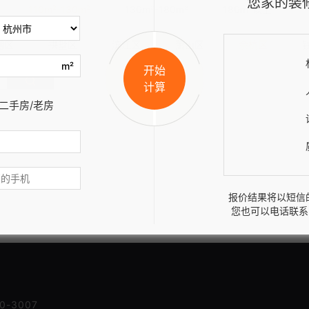
您家的装
110m²-130m²
130m²-180m²
180m²以上
湖区
拱墅区
滨江区
萧山区
余杭区
m²
开始
计算
二手房/老房
报价结果将以短信
您也可以电话联系
-3007