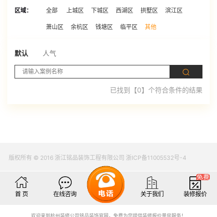
区域：
全部
上城区
下城区
西湖区
拱墅区
滨江区
萧山区
余杭区
钱塘区
临平区
其他
默认
人气
已找到【0】个符合条件的结果
版权所有 © 2016 浙江铭品装饰工程有限公司 浙ICP备11005532号-4
首 页
在线咨询
关于我们
装修报价
欢迎来到杭州装修公司铭品装饰官网，免费为您提供装修报价量房服务！