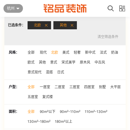
杭州
已选条件：
北欧
其他
清空筛选条件
风格：
全部
现代
北欧
美式
轻奢
新中式
法式
奶油
欧式
其他
意式
宋式美学
原木风
中古风
意式现代
混搭
日式
户型：
全部
一居室
二居室
三居室
四居室
别墅
大平层
五居室
复式楼
面积：
全部
90m²以下
90m²-110m²
110m²-130m²
130m²-180m²
180m²以上