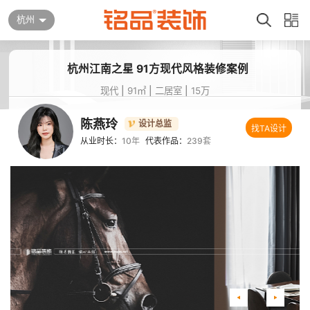
杭州
杭州江南之星 91方现代风格装修案例
现代
|
91㎡
|
二居室
|
15万
陈燕玲
设计总监
找TA设计
从业时长：
10年
代表作品：
239套