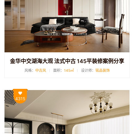
金华中交湖海大观 法式中古 145平装修案例分享
风格：
中古风
面积：
145㎡
设计师：
铭品装饰
4315