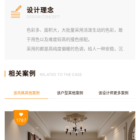
设计理念
DESIGN CONCEPT
色彩多、面积大，大批量采用活泼生动的色彩，敢
于用色以及难度较高的撞色搭配。
采用的都是高纯度偏暖的色调，给人一种安稳，沉
静的视觉感受。
客厅地面采用了实木胡桃木，沙发采用黑色皮革，
相关案例
RELATED TO THE CASE
除此以外，还采用了藤编、麻布等自然质感的材
料，营造出复古怀旧的质感。
该风格其他案例
该户型其他案例
该设计师更多案例
1787