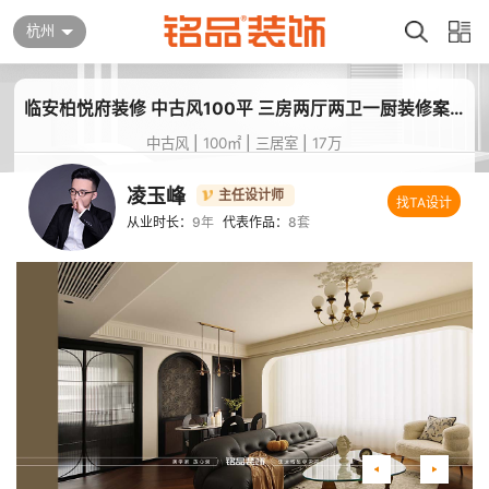
杭州
临安柏悦府装修 中古风100平 三房两厅两卫一厨装修案例分享
中古风
|
100㎡
|
三居室
|
17万
凌玉峰
主任设计师
找TA设计
从业时长：
9年
代表作品：
8套