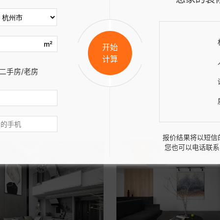
的特点，用黑白颜色的对比凸显空间的层次感，设计以简约和功能性为核
m²
开始
计算
二手房/老房
该风格
报价结果将以短信
您也可以电话联系
29496