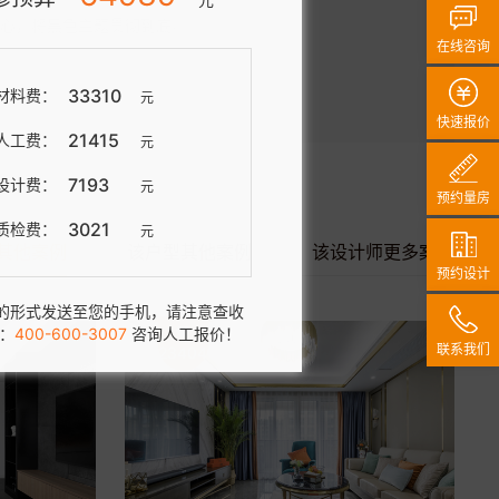
心，将黑色主题贯彻到底。
在线咨询
25895
材料费：
元
快速报价
83871
人工费：
元
4199
设计费：
元
预约量房
3547
质检费：
元
其他案例
该户型其他案例
该设计师更多案例
预约设计
的形式发送至您的手机，请注意查收
：
400-600-3007
咨询人工报价！
联系我们
23404