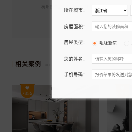
杭州拱墅区春樾星宸装修用黑白设计凸现代和永恒
所在城市：
房屋面积：
房屋类型：
毛坯新房
您的姓名：
相关案例
RELATED TO THE CASE
手机号码：
7355
32463