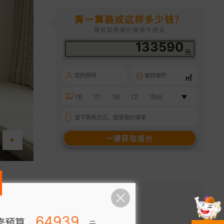
算一算装成这样多少钱？
报名知晓报价装修不超支
123616
㎡
117512
修预算
元