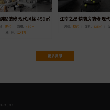
别墅装修 现代风格 450㎡
格：
现代
面积：
450㎡
风格：
现代
面积：
135㎡
设计师：
江利明
更多灵感
-3007