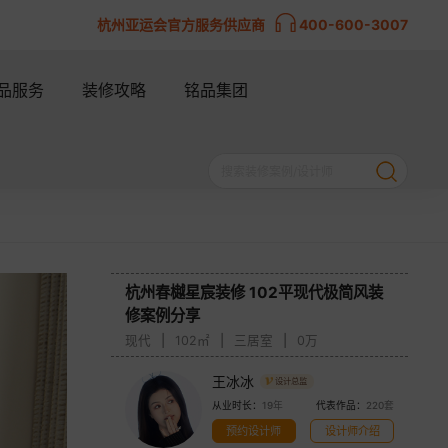
杭州亚运会官方服务供应商
400-600-3007
品服务
装修攻略
铭品集团
杭州春樾星宸装修 102平现代极简风装
修案例分享
现代
|
102㎡
|
三居室
|
0万
王冰冰
设计总监
从业时长：
19年
代表作品：
220套
预约设计师
设计师介绍