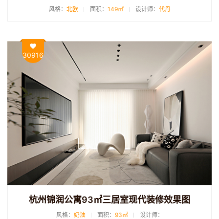
风格：
北欧
面积：
149㎡
设计师：
代丹
30916
杭州锦润公寓93㎡三居室现代装修效果图
风格：
奶油
面积：
93㎡
设计师：