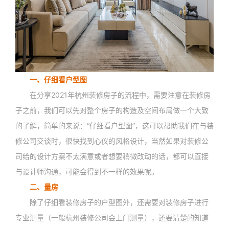
一、仔细看户型图
在分享2021年杭州装修房子的流程中，需要注意在装修房
子之前，我们可以先对整个房子的构造及空间布局做一个大致
的了解，简单的来说：“仔细看户型图”，这可以帮助我们在与装
修公司交谈时，很快找到心仪的风格设计，当然如果对装修公
司给的设计方案不太满意或者想要稍微改动的话，都可以直接
与设计师沟通，可能会得到不一样的效果呢。
二、量房
除了仔细看装修房子的户型图外，还需要对装修房子进行
专业测量（一般杭州装修公司会上门测量），还要清楚的知道