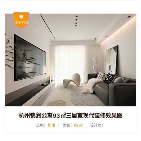
30916
杭州锦润公寓93㎡三居室现代装修效果图
风格：
奶油
面积：
93㎡
设计师：