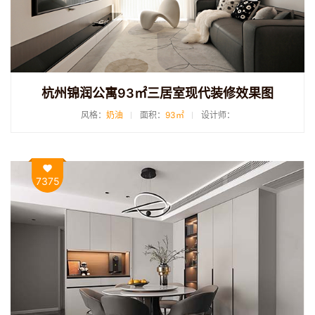
杭州锦润公寓93㎡三居室现代装修效果图
风格：
奶油
面积：
93㎡
设计师：
7375