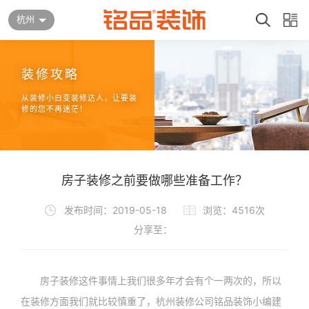
杭州
装修攻略
从装修小白变装修达人，让要装
修的您不再迷茫！
房子装修之前要做哪些准备工作？
发布时间：2019-05-18
浏览：4516次
分享至：
房子装修这件事情上我们很多年才会有个一两次的，所以
在装修方面我们就比较慎重了，杭州装修公司铭品装饰小编建