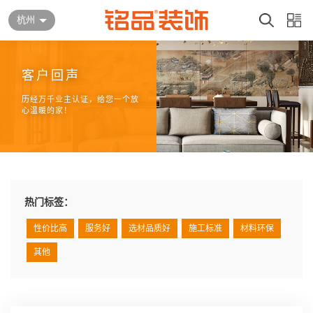
杭州
客户回声
历经万千业主认证，给您一个放
心温暖的家！
热门标签：
性价比高
服务好
选材品质好
施工标准
材料环保
其他