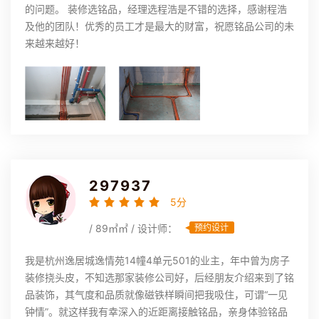
的问题。 装修选铭品，经理选程浩是不错的选择，感谢程浩
及他的团队！优秀的员工才是最大的财富，祝愿铭品公司的未
来越来越好！
297937
5分
/ 89㎡㎡ / 设计师：
预约设计
我是杭州逸居城逸情苑14幢4单元501的业主，年中曾为房子
装修挠头皮，不知选那家装修公司好，后经朋友介绍来到了铭
品装饰，其气度和品质就像磁铁样瞬间把我吸住，可谓“一见
钟情”。就这样我有幸深入的近距离接触铭品，亲身体验铭品