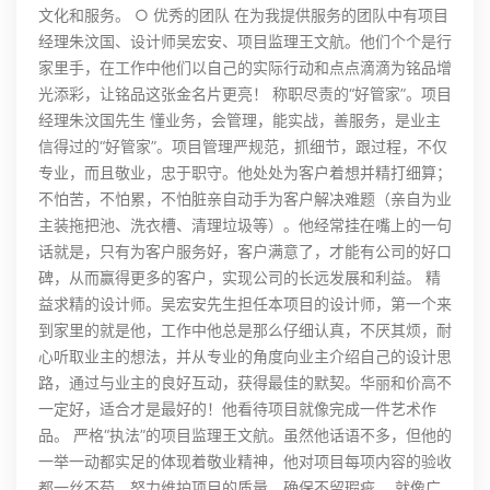
文化和服务。 ○ 优秀的团队 在为我提供服务的团队中有项目
经理朱汶国、设计师吴宏安、项目监理王文航。他们个个是行
家里手，在工作中他们以自己的实际行动和点点滴滴为铭品增
光添彩，让铭品这张金名片更亮！ 称职尽责的“好管家”。项目
经理朱汶国先生 懂业务，会管理，能实战，善服务，是业主
信得过的“好管家”。项目管理严规范，抓细节，跟过程，不仅
专业，而且敬业，忠于职守。他处处为客户着想并精打细算；
不怕苦，不怕累，不怕脏亲自动手为客户解决难题（亲自为业
主装拖把池、洗衣槽、清理垃圾等）。他经常挂在嘴上的一句
话就是，只有为客户服务好，客户满意了，才能有公司的好口
碑，从而赢得更多的客户，实现公司的长远发展和利益。 精
益求精的设计师。吴宏安先生担任本项目的设计师，第一个来
到家里的就是他，工作中他总是那么仔细认真，不厌其烦，耐
心听取业主的想法，并从专业的角度向业主介绍自己的设计思
路，通过与业主的良好互动，获得最佳的默契。华丽和价高不
一定好，适合才是最好的！他看待项目就像完成一件艺术作
品。 严格“执法”的项目监理王文航。虽然他话语不多，但他的
一举一动都实足的体现着敬业精神，他对项目每项内容的验收
都一丝不苟，努力维护项目的质量，确保不留瑕疵。 就像广