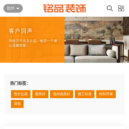
杭州
客户回声
历经万千业主认证，给您一个放
心温暖的家！
热门标签：
性价比高
服务好
选材品质好
施工标准
材料环保
其他