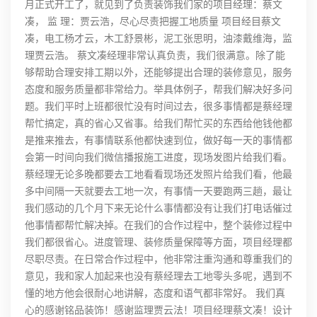
月正式开工了，就见到了负责装饰我们家的项目经理：蔡文
凑， 监 理：贾云浩，尽心尽责把握工地质量 项目经目蔡文
凑，电工杨才云，木工舒景彬，泥工张思明，油漆戴维海，监
理贾云浩。 蔡文凑经理非常认真负责，我们很满意。除了能
够帮助合理安排工期以外，还能够提出合理的装修意见，服务
态度和服务质量都非常给力。举具体例子，帮我们解决好多问
题。我们平时上班都很忙没有时间过去，很多事情都是蔡经理
帮忙搞定，真的省心又省事。给我们帮忙买的东西给他钱他都
是推来推去，有事情联系他都快速到位，做好每一天的事情都
会第一时间向我们微信播报施工进度，现场发图片给我们看。
蔡经理无论多晚都要去工地看看现场还发照片给我们看，他最
多中间隔一天就要去工地一次，有事情一天要跑两三趟，最让
我们感动的几个月下来无论什么事情都没有让我们打电话催过
他事情都帮忙解决掉。在我们的合作过程中，整个装修过程中
我们都很省心。进度管理、装修质量保障等方面，项目经理都
尽职尽责。在日常合作过程中，他非常注重沟通和尊重我们的
意见，我和家人加起来也没有蔡经理去工地零头多呢，遇到不
懂的地方他会很耐心地讲解，态度和语气都非常好。 我们真
心的感谢铭品装饰！感谢监理贾云法！项目经理蔡文凑！设计