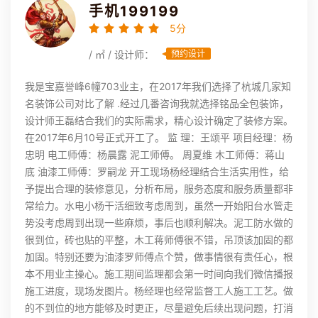
手机199199
5分
/ ㎡ / 设计师：
预约设计
我是宝嘉誉峰6幢703业主，在2017年我们选择了杭城几家知
名装饰公司对比了解 .经过几番咨询我就选择铭品全包装饰，
设计师王磊结合我们的实际需求，精心设计确定了装修方案。
在2017年6月10号正式开工了。 监 理：王颂平 项目经理：杨
忠明 电工师傅：杨晨露 泥工师傅。 周夏维 木工师傅：蒋山
底 油漆工师傅：罗嗣龙 开工现场杨经理结合生活实用性，给
予提出合理的装修意见，分析布局，服务态度和服务质量都非
常给力。水电小杨干活细致考虑周到，虽然一开始阳台水管走
势没考虑周到出现一些麻烦，事后也顺利解决。泥工防水做的
很到位，砖也贴的平整，木工蒋师傅很不错，吊顶该加固的都
加固。特别还要为油漆罗师傅点个赞，做事情很有责任心，根
本不用业主操心。施工期间监理都会第一时间向我们微信播报
施工进度，现场发图片。杨经理也经常监督工人施工工艺。做
的不到位的地方能够及时更正，尽量避免后续出现问题，打消