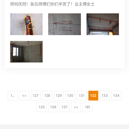
师何庆同！各位师傅们你们辛苦了！业主傅女士
1...
<<
127
128
129
130
131
132
133
134
135
136
137
>>
181