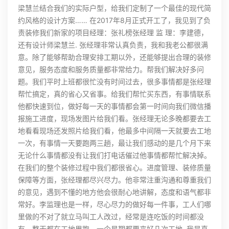
梁慧兰结合我们的实际户型，给我们定制了一个最佳的现代简
约风格的设计方案…… 在2017年8月正式开工了，我见到了负
责装修我们新家的项目经理：张礼榜张经理 监 理：李建德，
还有设计师梁慧兰. 张经理非常认真负责，我和我老公都很满
意。除了能够帮助合理安排工期以外，还能够提出合理的装修
意见，服务态度和服务质量都非常给力。帮我们解决好多问
题。我们平时上班都很忙没有时间过去，很多事情都是张经理
帮忙搞定，真的省心又省事。给我们帮忙买东西，有事情联系
他都快速到位，做好每一天的事情都会第一时间向我们微信播
报施工进度，现场发图片给我们看。张经理无论多晚都要去工
地看看现场还发照片给我们看，他最多中间隔一天就要去工地
一次，有事情一天要跑两三趟，最让我们感动的是几个月下来
无论什么事情都没有让我们打电话催过他事情都帮忙解决掉。
在我们的整个装修过程中我们都很省心。进度管理、装修质量
保障等方面，张经理都尽兴尽力。他非常注重沟通和尊重我们
的意见，遇到不懂的地方他会很耐心地讲解，态度和语气都非
常好。李监理也是一样，尽心尽力的做好每一件事，工人们哪
里做的不对了就立马叫工人改过，经常是连吃饭的时间都没
有，整天都在工地里跑，一个星期都要来好几次工地. 我是真