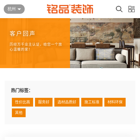
杭州
客户回声
历经万千业主认证，给您一个放
心温暖的家！
热门标签：
性价比高
服务好
选材品质好
施工标准
材料环保
其他