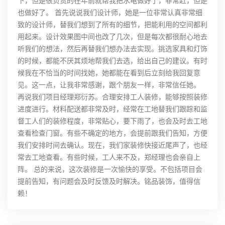
下，但是很负责的在年前就帮我把水电做好了，非常赶，但是
也做好了。 首先说说我们设计师，她是一位非常认真非常细
致的设计师，替我们想到了所有的细节，把能利用的空间都利
用起来。设计效果图中间也改了几次，但是每次都很耐心地去
听我们的想法，然后再替我们想办法去实现。挑选家具和灯饰
的时候，都能不厌其烦地帮我们去选，给出自己的建议。有时
候我在不恰当的时间找她，她都能在看到后立刻给我回复意
见。这一点，让我非常感谢，跟个朋友一样，非常信任她。
再说我们项目经理郑衍苏。合理安排工人装修，能够按照装修
进度进行。材料配送都非常及时，经常在工地替我们跟踪和监
督工人们的装修程度，非常贴心，要下雨了，也会及时去工地
查看检查门窗。有些不确定的地方，会提前跟我们告知，方便
我们安排时间去确认。现在，我们家装修快接近尾声了，也经
常去工地查看。有些时候，工人来不及，郑经理也会亲自上
阵。 总的来说，这次装修是一次愉快的享受。不包括项目会
提前告知，有问题会及时反馈及时解决。铭品装饰，值得信
赖！