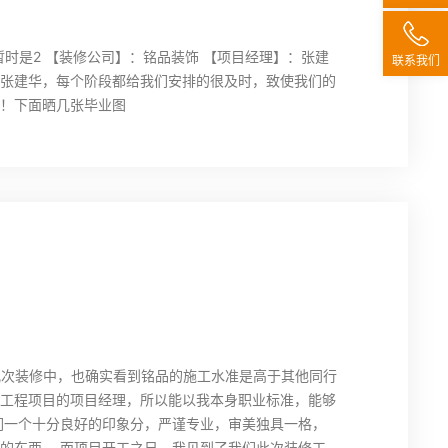
：暂时是2 【装修公司】：铭品装饰 【项目经理】：张建
联系我们
经理张建华，每个阶段都给我们安排的很及时，致使我们的
！下面晒几张毕业图
几次装修中，也确实看到铭品的施工水准是高于其他同行
工程项目的项目经理，所以能以我本身职业标准，能够
们一个十分良好的印象分，严谨专业，审美独具一格，
的东西。 而项目开工之日，我见到了我们此次装修工