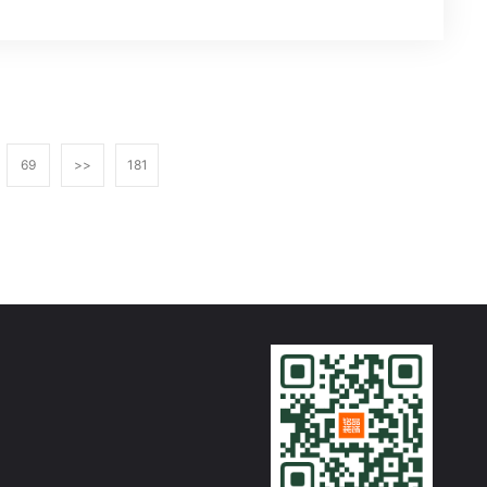
69
>>
181