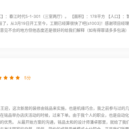
】：春江时代5-1-301（三室两厅）。 【面积】：178平方 【人口】
段了，从3月19日开工至今，工期已经算很快了吧[s1003]！感谢项目
意见不合的地方但他态度还是很好的给我们解释（如有得罪请多多包涵）
5分
我叫王迎，这次新居的装修由铭品来实施，也是机缘巧合，我之前参与过的
在铭品举办店庆活动的时候，过来下单。由于我个人的职业，也是自动化
的优秀。 从最开始方案的沟通，铭品太和的设计师潘卓那里，就给了我
与发达国家的自然、环保、简约的成熟思维模式十分契合，正是我们所要