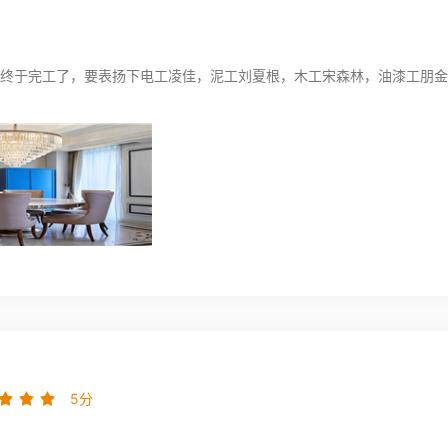
，新家终于完工了，要表扬下电工凌佳，泥工刘夏根，木工宋森林，油漆工
5分