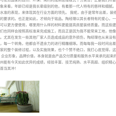
象来看，年龄已经是我长辈级别的他，有着那一代人特有的慈祥和细腻。
水准的表现，来体现其在行业方面的领先。 我呢，由于是常年出差，装
的要求的。也正是如此，才倾向于铭品。陶经理以其长者特有的爱心，一
可以更方便使用，哪里用什么样的材料更能提高房屋装修质量。而这些建
们也同样会按照高标准来完成施工，而且正是因为我不能常来工地，他像
。尤其在发生一些其他厂家人员造成成品的意外损伤，陶经理也从来没有
，每一个转角，他都会不遗余力的进行精雕细琢。而每每我一段时间出差
家的整个装修过程，以及实施效果，也个个赞不绝口，我打心底觉得，这
 企业形象，品牌价值，本身就是由产品交付质量和服务水平来承托起来
州能有今天如此优异的成绩，经验丰富、技艺纯熟、水平高超、组织精心
首当其冲！