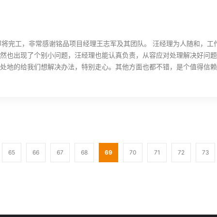
装修即将完工，非常感谢铭品项目经理王志军及其团队。 汪经理为人随和，
然也出现了个别小问题，汪经理也能认真负责，从容应对处理解决好问题
处地的给我们想解决办法，特别走心。其他方面也都不错，是个值得信赖
65
66
67
68
69
70
71
72
73