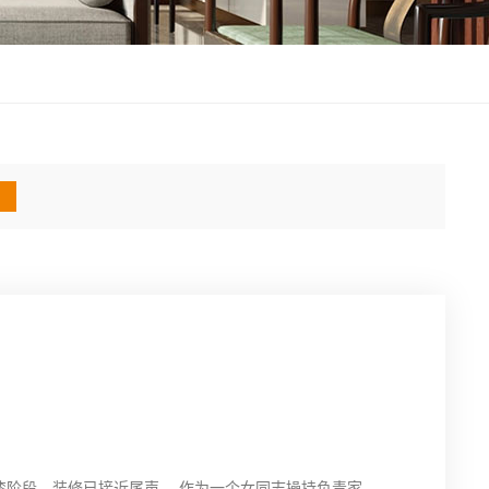
油漆阶段，装修已接近尾声。 作为一个女同志操持负责家