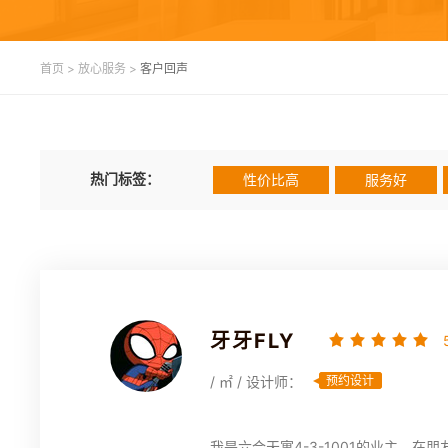
首页
>
放心服务
>
客户回声
热门标签：
性价比高
服务好
牙牙FLY
/ ㎡ / 设计师：
预约设计
我是六合天寓4-3-1001的业主，