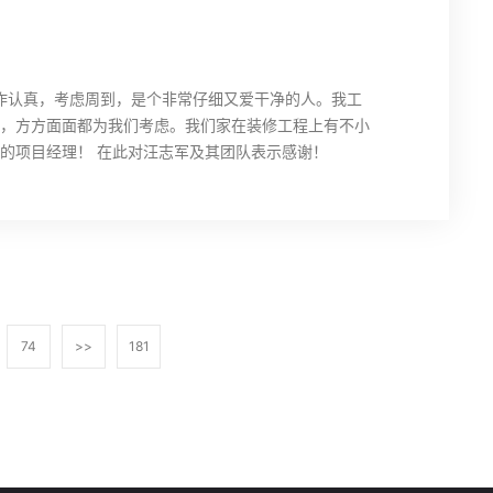
工作认真，考虑周到，是个非常仔细又爱干净的人。我工
，方方面面都为我们考虑。我们家在装修工程上有不小
的项目经理！ 在此对汪志军及其团队表示感谢！
74
>>
181