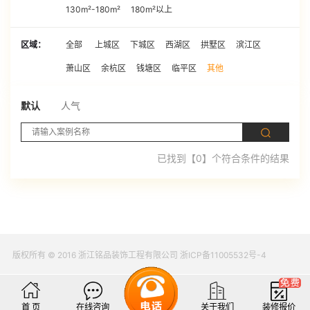
130m²-180m²
180m²以上
区域：
全部
上城区
下城区
西湖区
拱墅区
滨江区
萧山区
余杭区
钱塘区
临平区
其他
默认
人气
已找到【0】个符合条件的结果
版权所有 © 2016 浙江铭品装饰工程有限公司 浙ICP备11005532号-4
首 页
在线咨询
关于我们
装修报价