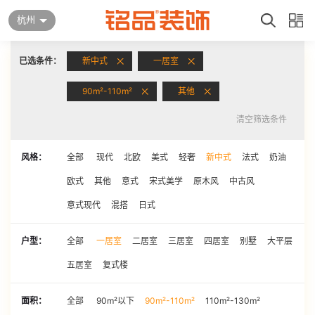
杭州
已选条件：
新中式
一居室
90m²-110m²
其他
清空筛选条件
风格：
全部
现代
北欧
美式
轻奢
新中式
法式
奶油
欧式
其他
意式
宋式美学
原木风
中古风
意式现代
混搭
日式
户型：
全部
一居室
二居室
三居室
四居室
别墅
大平层
五居室
复式楼
面积：
全部
90m²以下
90m²-110m²
110m²-130m²