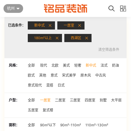
杭州
已选条件：
新中式
一居室
180m²以上
西湖区
清空筛选条件
风格：
全部
现代
北欧
美式
轻奢
新中式
法式
奶油
欧式
其他
意式
宋式美学
原木风
中古风
意式现代
混搭
日式
户型：
全部
一居室
二居室
三居室
四居室
别墅
大平层
五居室
复式楼
面积：
全部
90m²以下
90m²-110m²
110m²-130m²