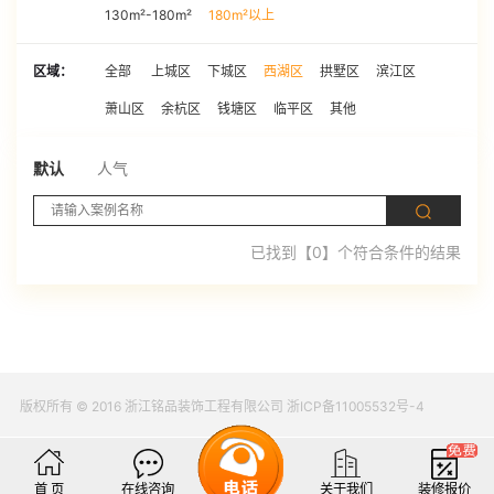
130m²-180m²
180m²以上
区域：
全部
上城区
下城区
西湖区
拱墅区
滨江区
萧山区
余杭区
钱塘区
临平区
其他
默认
人气
已找到【0】个符合条件的结果
版权所有 © 2016 浙江铭品装饰工程有限公司 浙ICP备11005532号-4
首 页
在线咨询
关于我们
装修报价