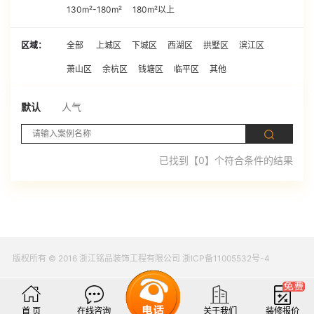
130m²-180m²
180m²以上
区域：
全部
上城区
下城区
西湖区
拱墅区
滨江区
萧山区
余杭区
钱塘区
临平区
其他
默认
人气
已找到【0】个符合条件的结果
版权所有 © 2016 浙江铭品装饰工程有限公司 浙ICP备11005532号-4
首 页
在线咨询
关于我们
装修报价