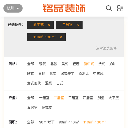
杭州
已选条件：
新中式
二居室
110m²-130m²
清空筛选条件
风格：
全部
现代
北欧
美式
轻奢
新中式
法式
奶油
欧式
其他
意式
宋式美学
原木风
中古风
意式现代
混搭
日式
户型：
全部
一居室
二居室
三居室
四居室
别墅
大平层
五居室
复式楼
面积：
全部
90m²以下
90m²-110m²
110m²-130m²