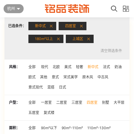
杭州
已选条件：
新中式
四居室
180m²以上
上城区
清空筛选条件
风格：
全部
现代
北欧
美式
轻奢
新中式
法式
奶油
欧式
其他
意式
宋式美学
原木风
中古风
意式现代
混搭
日式
户型：
全部
一居室
二居室
三居室
四居室
别墅
大平层
五居室
复式楼
面积：
全部
90m²以下
90m²-110m²
110m²-130m²