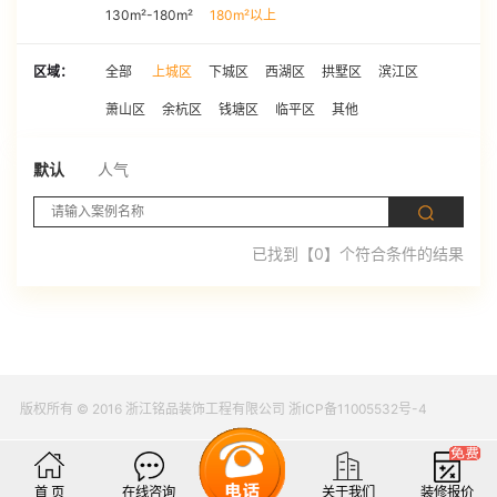
130m²-180m²
180m²以上
区域：
全部
上城区
下城区
西湖区
拱墅区
滨江区
萧山区
余杭区
钱塘区
临平区
其他
默认
人气
已找到【0】个符合条件的结果
版权所有 © 2016 浙江铭品装饰工程有限公司 浙ICP备11005532号-4
首 页
在线咨询
关于我们
装修报价