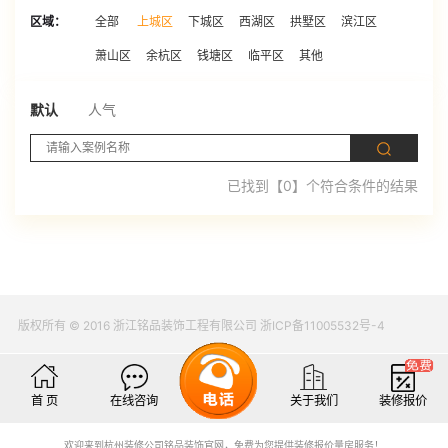
区域：
全部
上城区
下城区
西湖区
拱墅区
滨江区
萧山区
余杭区
钱塘区
临平区
其他
默认
人气
已找到【0】个符合条件的结果
版权所有 © 2016 浙江铭品装饰工程有限公司 浙ICP备11005532号-4
首 页
在线咨询
关于我们
装修报价
欢迎来到杭州装修公司铭品装饰官网，免费为您提供装修报价量房服务！