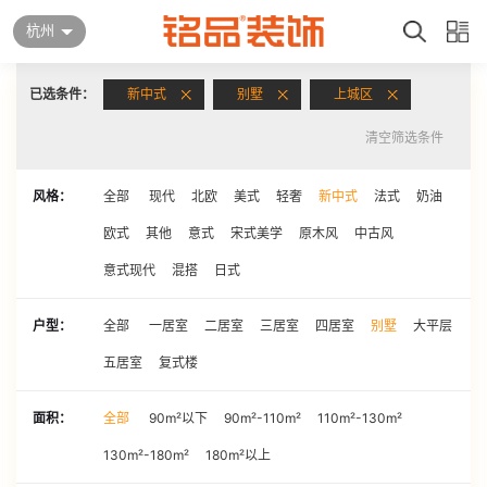
杭州
已选条件：
新中式
别墅
上城区
清空筛选条件
风格：
全部
现代
北欧
美式
轻奢
新中式
法式
奶油
欧式
其他
意式
宋式美学
原木风
中古风
意式现代
混搭
日式
户型：
全部
一居室
二居室
三居室
四居室
别墅
大平层
五居室
复式楼
面积：
全部
90m²以下
90m²-110m²
110m²-130m²
130m²-180m²
180m²以上