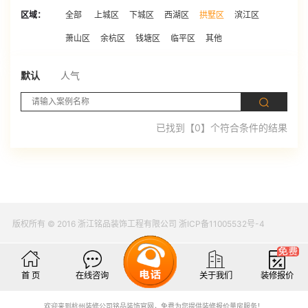
区域：
全部
上城区
下城区
西湖区
拱墅区
滨江区
萧山区
余杭区
钱塘区
临平区
其他
默认
人气
已找到【0】个符合条件的结果
版权所有 © 2016 浙江铭品装饰工程有限公司 浙ICP备11005532号-4
首 页
在线咨询
关于我们
装修报价
欢迎来到杭州装修公司铭品装饰官网，免费为您提供装修报价量房服务！