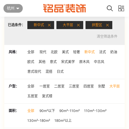
杭州
已选条件：
新中式
大平层
拱墅区
清空筛选条件
风格：
全部
现代
北欧
美式
轻奢
新中式
法式
奶油
欧式
其他
意式
宋式美学
原木风
中古风
意式现代
混搭
日式
户型：
全部
一居室
二居室
三居室
四居室
别墅
大平层
五居室
复式楼
面积：
全部
90m²以下
90m²-110m²
110m²-130m²
130m²-180m²
180m²以上