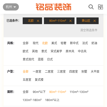
杭州
已选条件：
北欧
90m²-110m²
萧山区
清空筛选条件
风格：
全部
现代
北欧
美式
轻奢
新中式
法式
奶油
欧式
其他
意式
宋式美学
原木风
中古风
意式现代
混搭
日式
户型：
全部
一居室
二居室
三居室
四居室
别墅
大平层
五居室
复式楼
面积：
全部
90m²以下
90m²-110m²
110m²-130m²
130m²-180m²
180m²以上