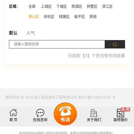
区域：
全部
上城区
下城区
西湖区
拱墅区
滨江区
萧山区
余杭区
钱塘区
临平区
其他
默认
人气
已找到【0】个符合条件的结果
版权所有 © 2016 浙江铭品装饰工程有限公司 浙ICP备11005532号-4
首 页
在线咨询
关于我们
装修报价
欢迎来到杭州装修公司铭品装饰官网，免费为您提供装修报价量房服务！