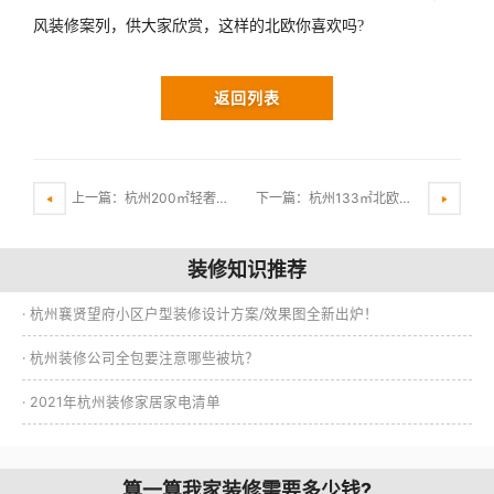
风装修案列，供大家欣赏，这样的北欧你喜欢吗?
返回列表
上一篇：杭州200㎡轻奢风格装修案例，诠释低调、奢华、精致的生活
下一篇：杭州133㎡北欧复古风装修案列，享受生活情调
装修知识推荐
· 杭州襄贤望府小区户型装修设计方案/效果图全新出炉！
· 杭州装修公司全包要注意哪些被坑？
· 2021年杭州装修家居家电清单
算一算我家装修需要多少钱?