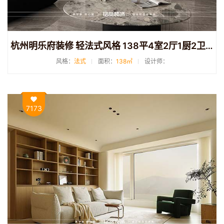
杭州明乐府装修 轻法式风格 138平4室2厅1厨2卫装修
风格：
法式
面积：
138㎡
设计师：
7173