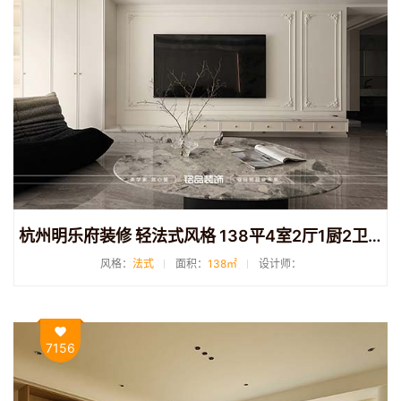
杭州明乐府装修 轻法式风格 138平4室2厅1厨2卫装修
风格：
法式
面积：
138㎡
设计师：
7156