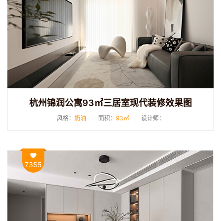
杭州锦润公寓93㎡三居室现代装修效果图
风格：
奶油
面积：
93㎡
设计师：
7355