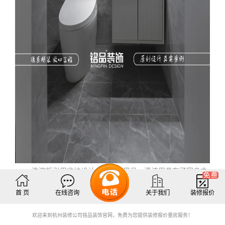
洗漱柜引用收纳设计，让洗漱用品、清洁用具有了容身之
处，整个空间更为洁净。
首 页
在线咨询
关于我们
装修报价
铭品装饰设计团队
人均10年经验，曾荣获
红鼎奖、和美
欢迎来到杭州装修公司铭品装饰官网，免费为您提供装修报价量房服务！