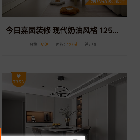
今日嘉园装修 现代奶油风格 125平三室两厅装修案例分享
风格：
奶油
面积：
125㎡
设计师：
7353