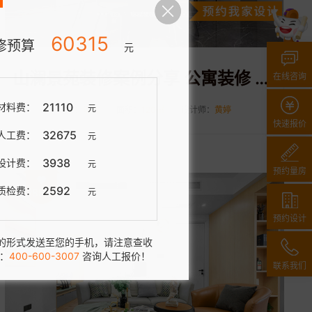
83329
修预算
元
山澜景苑装修案例分享 公寓装修 现代风格 120平
在线咨询
33914
材料费：
元
风格：
现代
面积：
120㎡
设计师：
黄婷
快速报价
39833
人工费：
元
8843
设计费：
元
预约量房
739
质检费：
元
28591
预约设计
的形式发送至您的手机，请注意查收
：
400-600-3007
咨询人工报价！
联系我们