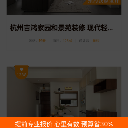
杭州吉鸿家园和景苑装修 现代轻奢风格125平装修案例分享
风格：
轻奢
面积：
125㎡
设计师：
黄婷
1388
提前专业报价 心里有数 预算省30%