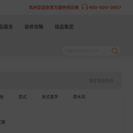
杭州亚运会官方服务供应商
400-600-3007
品服务
装修攻略
铭品集团
清空筛选条件
他
意式
宋式美学
原木风
式楼