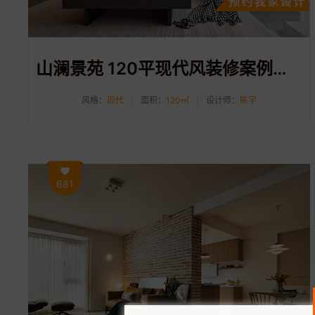
山澜景苑 120平现代风装修案例分享
风格：
现代
面积：
120㎡
设计师：
陈宇
681