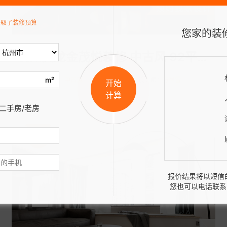
获取了装修预算
您家的装
杭州黄龙金茂悦装修 中古风 92平装修案例分享
m²
风格：
中古风
面积：
92㎡
设计师：
方祥雪
开始
计算
二手房/老房
8728
报价结果将以短信
您也可以电话联系