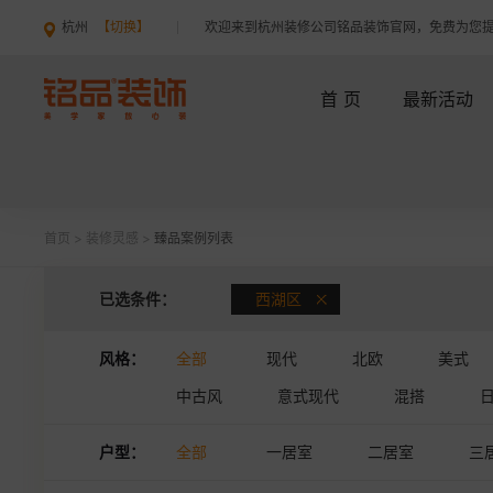
杭州
【切换】
欢迎来到杭州装修公司铭品装饰官网，免费为您
首 页
最新活动
首页
>
装修灵感
>
臻品案例列表
已选条件：
西湖区
风格：
全部
现代
北欧
美式
中古风
意式现代
混搭
户型：
全部
一居室
二居室
三