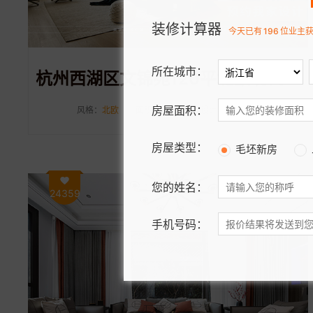
装修计算器
今天已有
196
位业主
所在城市：
杭州西湖区文锦苑120平北欧现代风装修案例分享
房屋面积：
风格：
北欧
面积：
120㎡
设计师：
高晓澄
房屋类型：
毛坯新房
您的姓名：
24359
手机号码：