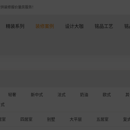
提供装修报价量房服务！
精装系列
装修案例
设计大咖
铭品工艺
铭
轻奢
新中式
法式
奶油
欧式
其
日式
居室
四居室
别墅
大平层
五居室
复